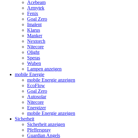
Acebeam
Armytek
Fenix
Goal Zero
Imalent
Klarus
Manker
Nextorch
Nitecore
Olight
Speras
Wuben
Lampen anzeigen
mobile Energie
mobile Energie anzeigen
EcoFlow
Goal Zero
Autosolar
Nitecore
Energizer
mobile Energie anzeigen
Sicherheit
Sicherheit anzeigen
Pfefferspray
Guardian Angels