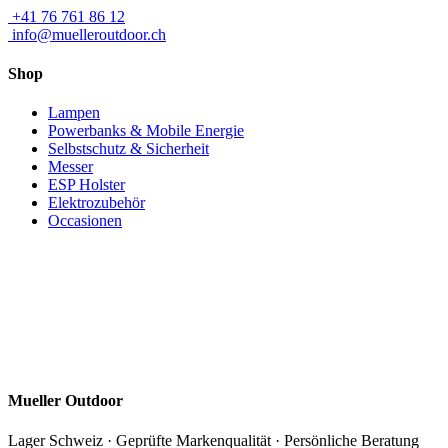
+41 76 761 86 12
info@muelleroutdoor.ch
Shop
Lampen
Powerbanks & Mobile Energie
Selbstschutz & Sicherheit
Messer
ESP Holster
Elektrozubehör
Occasionen
Wissen & Praxis
Praxis-Tests, Tipps & Technik – damit du die richtige Ausrüstung findest.
News / Updates
YouTube: Praxistests & Reviews
Mueller Outdoor
Lager Schweiz · Geprüfte Markenqualität · Persönliche Beratung