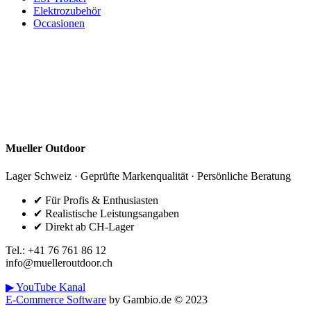
Elektrozubehör
Occasionen
Wissen & Praxis
Praxis-Tests, Tipps & Technik – damit du die richtige Ausrüstung findest.
News / Updates
YouTube: Praxistests & Reviews
Mueller Outdoor
Lager Schweiz · Geprüfte Markenqualität · Persönliche Beratung
✔ Für Profis & Enthusiasten
✔ Realistische Leistungsangaben
✔ Direkt ab CH-Lager
Tel.: +41 76 761 86 12
info@muelleroutdoor.ch
▶ YouTube Kanal
E-Commerce Software
by Gambio.de © 2023