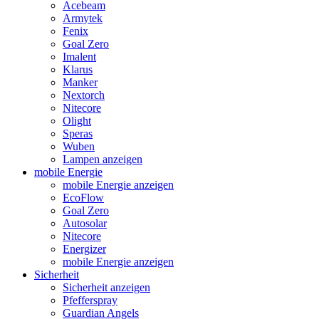
Acebeam
Armytek
Fenix
Goal Zero
Imalent
Klarus
Manker
Nextorch
Nitecore
Olight
Speras
Wuben
Lampen anzeigen
mobile Energie
mobile Energie anzeigen
EcoFlow
Goal Zero
Autosolar
Nitecore
Energizer
mobile Energie anzeigen
Sicherheit
Sicherheit anzeigen
Pfefferspray
Guardian Angels