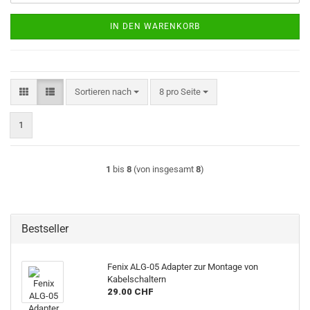
IN DEN WARENKORB
Sortieren nach
pro Seite
Sortieren nach
8 pro Seite
1
1
bis
8
(von insgesamt
8
)
Bestseller
Fenix ALG-05 Adapter zur Montage von
Kabelschaltern
29.00 CHF